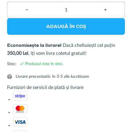
−
Îndepărtarea
+
Adăugarea
unui
unui
produs
produs
ADAUGĂ ÎN COȘ
Dacă cheltuiești cel puțin
Economisește la livrare!
350,00 Lei
, îți vom livra coletul gratuit!
Stoc:
Produsul este în stoc.
Livrare preconizată: în 3-5 zile lucrătoare
Furnizori de servicii de plată și livrare