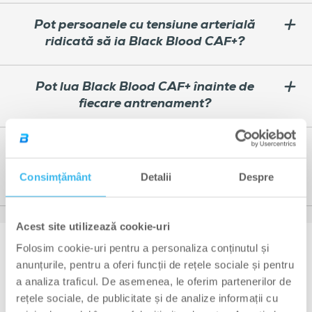
Pot persoanele cu tensiune arterială
ridicată să ia Black Blood CAF+?
Pot lua Black Blood CAF+ înainte de
fiecare antrenament?
Black Blood CAF+ este recomandat și
pentru îmbunătățirea performanței
Consimțământ
Detalii
Despre
mentale?
Acest site utilizează cookie-uri
Folosim cookie-uri pentru a personaliza conținutul și
4.9
anunțurile, pentru a oferi funcții de rețele sociale și pentru
a analiza traficul. De asemenea, le oferim partenerilor de
Evaluat
rețele sociale, de publicitate și de analize informații cu
Pe baza a 459 recenzii