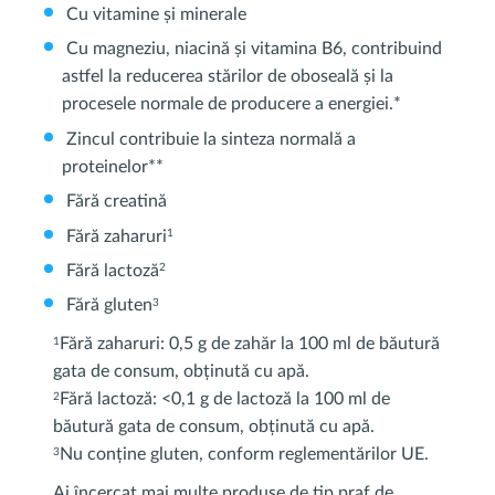
Cu vitamine și minerale
Cu magneziu, niacină și vitamina B6, contribuind
astfel la reducerea stărilor de oboseală și la
procesele normale de producere a energiei.*
Zincul contribuie la sinteza normală a
proteinelor**
Fără creatină
Fără zaharuri
1
Fără lactoză
2
Fără gluten
3
Fără zaharuri: 0,5 g de zahăr la 100 ml de băutură
1
gata de consum, obținută cu apă.
Fără lactoză: <0,1 g de lactoză la 100 ml de
2
băutură gata de consum, obținută cu apă.
Nu conține gluten, conform reglementărilor UE.
3
Ai încercat mai multe produse de tip praf de