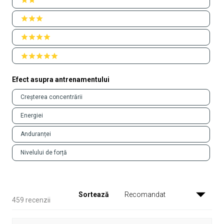
2 stars
3 stars
4 stars
5 stars
Efect asupra antrenamentului
Efect
Creșterea concentrării
asupra
antrenamentului
Energiei
Anduranței
Nivelului de forță
Sortează
Se încarcă...
459 recenzii