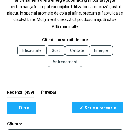
antrenament oferă energie puternică și îmbunătățește
performanța în timpul exercițiilor. Utilizatorii apreciază gustul
plăcut, în special aromele de cola și afine, precum și faptul că se
dizolvă bine. Mulți menționează că produsul îi ajută să se
concentreze mai bine și să își mențină intensitatea pe parcursul
Află mai multe
antrenamentului. Unii utilizatori recomandă să se înceapă cu o
doză mai mică din cauza conținutului ridicat de cofeină.
Clienții au vorbit despre
Feedback-ul frecvent subliniază eficacitatea produsului în
Eficacitate
Gust
Calitate
Energie
creșterea energiei și motivației pentru antrenament.
Antrenament
(filă
Recenzii
459
Întrebări
extinsă)
(filă
restrânsă)
(Se
Filtre
Scrie o recenzie
deschi
într-
o
fereast
Căutare
nouă)