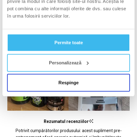
cu
privire la modul în care folosiți site-ul nostru. Aceștia le
4.9
pot combina cu alte informații oferite de dvs. sau culese
5
432
Evaluat cu din 5 stele
în urma folosirii serviciilor lor.
din
4
20
Evaluat cu din 5 stele
5
3
3
Evaluat cu din 5 stele
Total
Total
Total
Total
Total
recenzii
recenzii
recenzii
recenzii
recenzii
2
1
Evaluat cu din 5 stele
stele
cu
cu
cu
cu
cu
5
4
3
2
1
1
3
Evaluat cu din 5 stele
Permite toate
stele:
stele:
stele:
stele:
stele:
432
20
3
1
3
Personalizează
Respinge
Rezumatul recenziilor
Potrivit cumpărătorilor produsului: acest supliment pre-