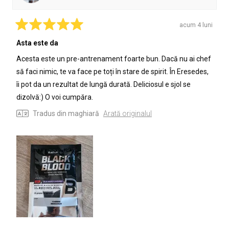
b.
b.
a
nu
fost
a
acum 4 luni
de
fost
Evaluat
cu
Asta este da
ajutor.
de
5
ajutor.
din
Acesta este un pre-antrenament foarte bun. Dacă nu ai chef
5
stele
să faci nimic, te va face pe toți în stare de spirit. În Eresedes,
îi pot da un rezultat de lungă durată. Deliciosul e sjol se
dizolvă:) O voi cumpăra.
Tradus din maghiară
Arată originalul