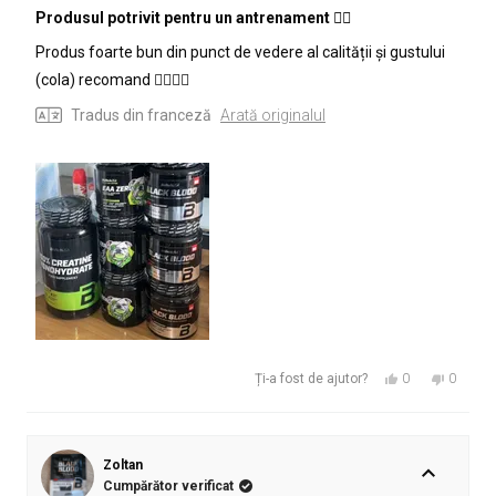
cu
Produsul potrivit pentru un antrenament 👌🏻
ajutor.
de
5
ajutor.
din
Produs foarte bun din punct de vedere al calității și gustului
5
stele
(cola) recomand 👌🏻👌🏻
Tradus din franceză
Arată originalul
Da,
Nu,
0
0
Ți-a fost de ajutor?
această
persoane
această
persoa
recenzie
au
recenzie
au
de
votat
de
votat
la
da
la
nu
Zoltan
anis
anis
Cumpărător verificat