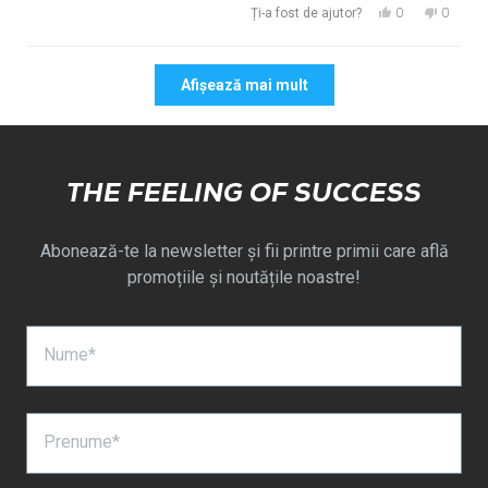
Da,
Nu,
0
0
Ți-a fost de ajutor?
această
persoane
această
persoa
recenzie
au
recenzie
au
Se încarcă...
de
votat
de
votat
Afișează mai mult
la
da
la
nu
Zoltan
Zoltan
a
nu
fost
a
de
fost
THE FEELING OF SUCCESS
ajutor.
de
ajutor.
Abonează-te la newsletter și fii printre primii care află
promoțiile și noutățile noastre!
Nume*
Prenume*