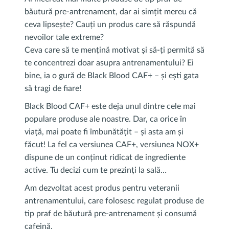
băutură pre-antrenament, dar ai simțit mereu că
ceva lipsește? Cauți un produs care să răspundă
nevoilor tale extreme?
Ceva care să te mențină motivat și să-ți permită să
te concentrezi doar asupra antrenamentului? Ei
bine, ia o gură de Black Blood CAF+ – și ești gata
să tragi de fiare!
Black Blood CAF+ este deja unul dintre cele mai
populare produse ale noastre. Dar, ca orice în
viață, mai poate fi îmbunătățit – și asta am și
făcut! La fel ca versiunea CAF+, versiunea NOX+
dispune de un conținut ridicat de ingrediente
active. Tu decizi cum te prezinți la sală…
Am dezvoltat acest produs pentru veteranii
antrenamentului, care folosesc regulat produse de
tip praf de băutură pre-antrenament și consumă
cafeină.