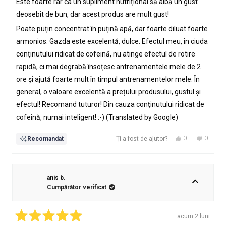
Este foarte rar ca un supliment nutrițional să aibă un gust
5
stele
deosebit de bun, dar acest produs are mult gust!
Poate puțin concentrat în puțină apă, dar foarte diluat foarte
armonios. Gazda este excelentă, dulce. Efectul meu, în ciuda
conținutului ridicat de cofeină, nu atinge efectul de rotire
rapidă, ci mai degrabă însoțesc antrenamentele mele de 2
ore și ajută foarte mult în timpul antrenamentelor mele. În
general, o valoare excelentă a prețului produsului, gustul și
efectul! Recomand tuturor! Din cauza conținutului ridicat de
cofeină, numai inteligent! :-) (Translated by Google)
Da,
Nu,
0
0
Recomandat
Ți-a fost de ajutor?
această
persoane
această
persoa
recenzie
au
recenzie
au
de
votat
de
votat
la
da
la
nu
anis b.
Milán
Milán
Cumpărător verificat
S.
S.
a
nu
fost
a
acum 2 luni
de
fost
Evaluat