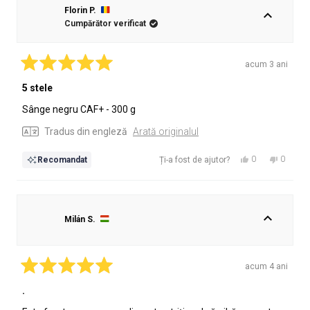
Florin P.
Cumpărător verificat
acum 3 ani
Evaluat
cu
5 stele
5
din
Sânge negru CAF+ - 300 g
5
stele
Tradus din engleză
Arată originalul
Da,
Nu,
0
0
Recomandat
Ți-a fost de ajutor?
această
persoane
această
persoa
recenzie
au
recenzie
au
de
votat
de
votat
la
da
la
nu
Milán S.
Florin
Florin
P.
P.
a
nu
fost
a
acum 4 ani
de
fost
Evaluat
cu
.
ajutor.
de
5
ajutor.
din